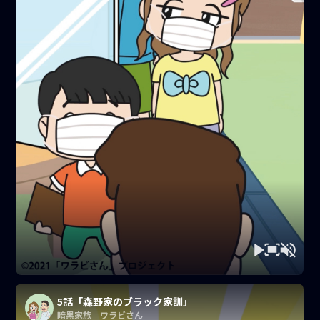
5話「森野家のブラック家訓」
暗黒家族 ワラビさん