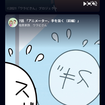
7話 「アニメーター、手を抜く（前編）」
暗黒家族 ワラビさん