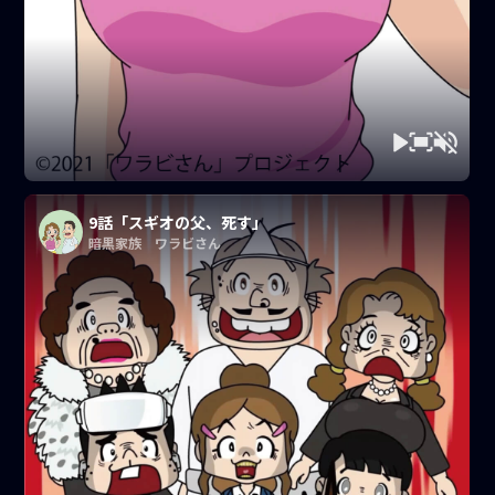
9話「スギオの父、死す」
暗黒家族 ワラビさん