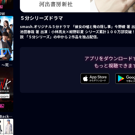
HOW
５分シリーズドラマ
smash.オリジナル５分ドラマ 「彼女の噓と俺の隠し事」今野綾 著
池田春哉 著 出演：小林亮太×紺野彩夏 シリーズ累計１００万部突破
説 「５分シリーズ」の中から２作品を独占配信。
アプリをダウンロード
もっと視聴できま
サバイブ！〜死ぬくらいなら起業してやる〜
D.U.N.K. Backroom