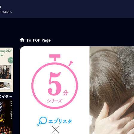
中
ash.
To TOP Page
豪華クリエイター陣とコライトキャンプ！楽曲制作権を獲得〜リーフバトルエントリー動画〜