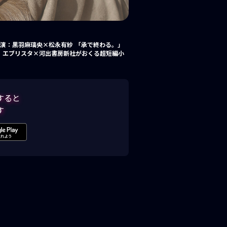
 出演：黒羽麻璃央×松永有紗 「承で終わる。」
！ エブリスタ×河出書房新社がおくる超短編小
すると
す