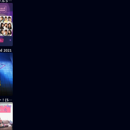
劇団「４ドル５０セント」in smash
d 2021
スマホラー！(SSFF2021バーティカル部門最優秀賞)