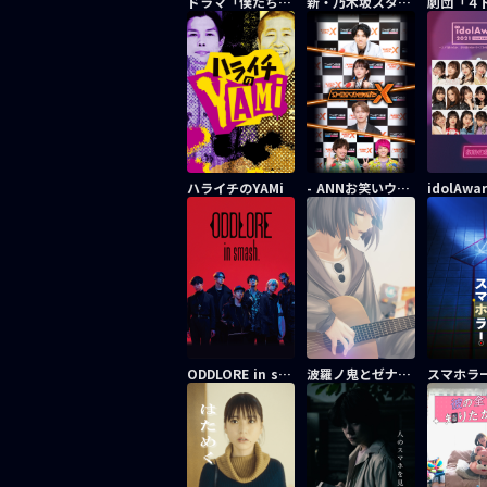
ドラマ「僕たちは恋をしない」
新・乃木坂スター誕生！ in smash. 〜秘密のひな壇〜
ハライチのYAMi
- ANNお笑いウィーク - オールナイトニッポンX(クロス)
idolAwar
ODDLORE in smash.
波羅ノ鬼とゼナのねがいごと