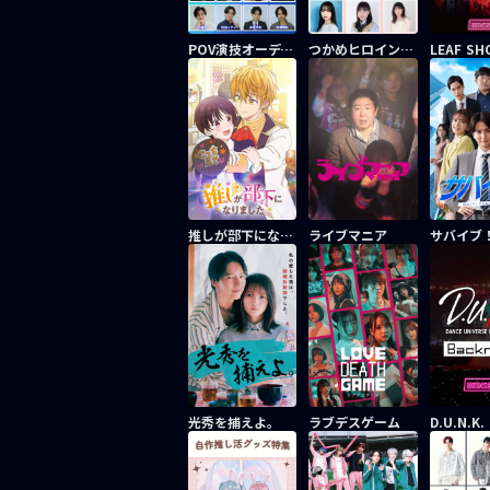
POV演技オーディションリーフバトル 「三島颯」役
つかめヒロイン〜POVドリーム〜オーディションリーフバトル
LEAF S
推しが部下になりました
ライブマニア
光秀を捕えよ。
ラブデスゲーム