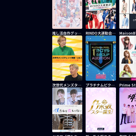
推し活自作グッズ特集
RINDO大運動会 〜BACKYARD STORIES〜
次世代メンズタレント発掘企画！vol.1
プラチナムピクセル 1st BOYS GROUP AUDITION
Prime S