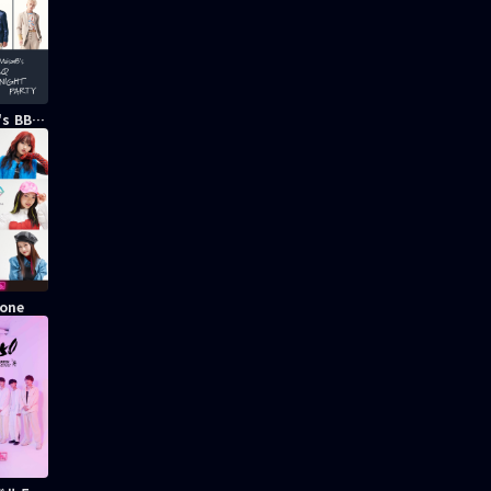
MaisonB's BBQ NIGHT PARTY
tone