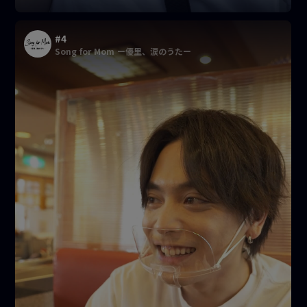
#4
Song for Mom ー優里、涙のうたー