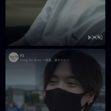
#3
Song for Mom ー優里、涙のうたー