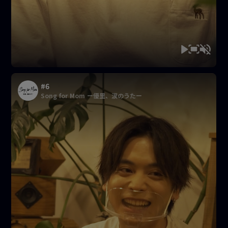
#6
Song for Mom ー優里、涙のうたー